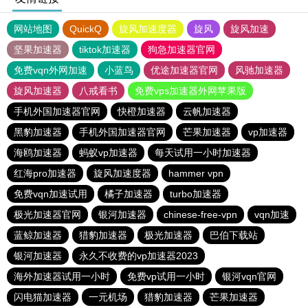
网站地图
QuickQ
旋风加速度器
旋风
旋风加速
坚果加速器
tiktok加速器
狗急加速器官网
免费vqn外网加速
小蓝鸟
优途加速器官网
风驰加速器
旋风加速器
八戒看书
免费vps加速器外网苹果版
手机外国加速器官网
快橙加速器
云帆加速器
黑豹加速器
手机外国加速器官网
芒果加速器
vp加速器
海鸥加速器
蚂蚁vp加速器
每天试用一小时加速器
红海pro加速器
旋风加速度器
hammer vpn
免费vqn加速试用
橘子加速器
turbo加速器
极光加速器官网
银河加速器
chinese-free-vpn
vqn加速
蓝鲸加速器
猎豹加速器
极光加速器
巴伯下载站
银河加速器
永久不收费的vp加速器2023
海外加速器试用一小时
免费vp试用一小时
银河vqn官网
闪电猫加速器
一元机场
猎豹加速器
芒果加速器