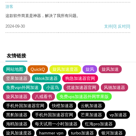
游客
这款软件简直是神器，解决了我所有问题。
2024-09-30
支持
[0]
反对
[0]
友情链接
网站地图
QuickQ
旋风加速度器
旋风
旋风加速
坚果加速器
tiktok加速器
狗急加速器官网
免费vqn外网加速
小蓝鸟
优途加速器官网
风驰加速器
旋风加速器
八戒看书
免费vps加速器外网苹果版
手机外国加速器官网
快橙加速器
云帆加速器
黑豹加速器
手机外国加速器官网
芒果加速器
vp加速器
海鸥加速器
每天试用一小时加速器
红海pro加速器
旋风加速度器
hammer vpn
turbo加速器
银河加速器