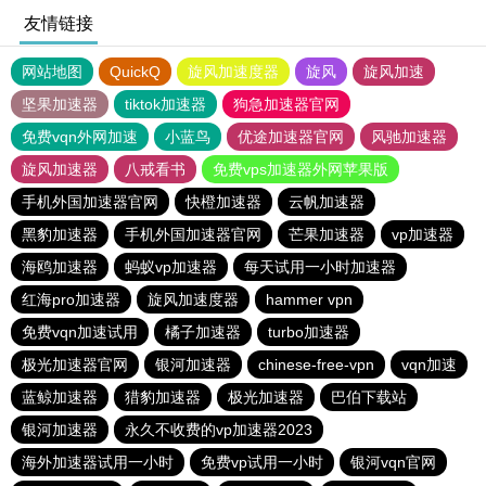
友情链接
网站地图
QuickQ
旋风加速度器
旋风
旋风加速
坚果加速器
tiktok加速器
狗急加速器官网
免费vqn外网加速
小蓝鸟
优途加速器官网
风驰加速器
旋风加速器
八戒看书
免费vps加速器外网苹果版
手机外国加速器官网
快橙加速器
云帆加速器
黑豹加速器
手机外国加速器官网
芒果加速器
vp加速器
海鸥加速器
蚂蚁vp加速器
每天试用一小时加速器
红海pro加速器
旋风加速度器
hammer vpn
免费vqn加速试用
橘子加速器
turbo加速器
极光加速器官网
银河加速器
chinese-free-vpn
vqn加速
蓝鲸加速器
猎豹加速器
极光加速器
巴伯下载站
银河加速器
永久不收费的vp加速器2023
海外加速器试用一小时
免费vp试用一小时
银河vqn官网