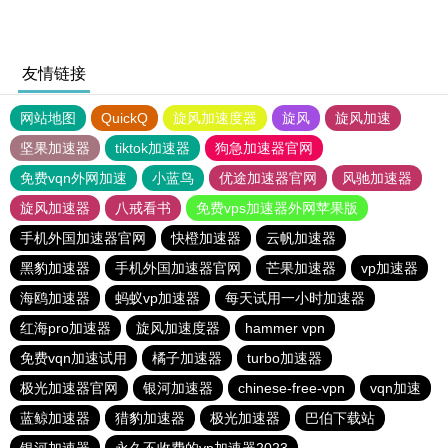
友情链接
网站地图
QuickQ
旋风加速度器
旋风
旋风加速
坚果加速器
tiktok加速器
狗急加速器官网
免费vqn外网加速
小蓝鸟
优途加速器官网
风驰加速器
旋风加速器
八戒看书
免费vps加速器外网苹果版
手机外国加速器官网
快橙加速器
云帆加速器
黑豹加速器
手机外国加速器官网
芒果加速器
vp加速器
海鸥加速器
蚂蚁vp加速器
每天试用一小时加速器
红海pro加速器
旋风加速度器
hammer vpn
免费vqn加速试用
橘子加速器
turbo加速器
极光加速器官网
银河加速器
chinese-free-vpn
vqn加速
蓝鲸加速器
猎豹加速器
极光加速器
巴伯下载站