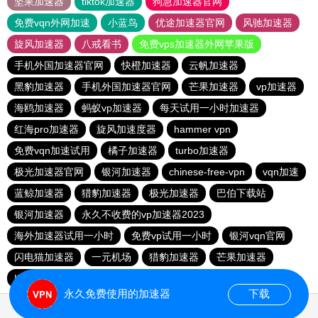
坚果加速器
tiktok加速器
狗急加速器官网
免费vqn外网加速
小蓝鸟
优途加速器官网
风驰加速器
旋风加速器
八戒看书
免费vps加速器外网苹果版
手机外国加速器官网
快橙加速器
云帆加速器
黑豹加速器
手机外国加速器官网
芒果加速器
vp加速器
海鸥加速器
蚂蚁vp加速器
每天试用一小时加速器
红海pro加速器
旋风加速度器
hammer vpn
免费vqn加速试用
橘子加速器
turbo加速器
极光加速器官网
银河加速器
chinese-free-vpn
vqn加速
蓝鲸加速器
猎豹加速器
极光加速器
巴伯下载站
银河加速器
永久不收费的vp加速器2023
海外加速器试用一小时
免费vp试用一小时
银河vqn官网
闪电猫加速器
一元机场
猎豹加速器
芒果加速器
INS下载站
永久免费使用的加速器
下载