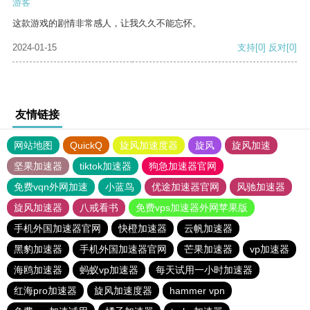
游客
这款游戏的剧情非常感人，让我久久不能忘怀。
2024-01-15
支持
[0]
反对
[0]
友情链接
网站地图
QuickQ
旋风加速度器
旋风
旋风加速
坚果加速器
tiktok加速器
狗急加速器官网
免费vqn外网加速
小蓝鸟
优途加速器官网
风驰加速器
旋风加速器
八戒看书
免费vps加速器外网苹果版
手机外国加速器官网
快橙加速器
云帆加速器
黑豹加速器
手机外国加速器官网
芒果加速器
vp加速器
海鸥加速器
蚂蚁vp加速器
每天试用一小时加速器
红海pro加速器
旋风加速度器
hammer vpn