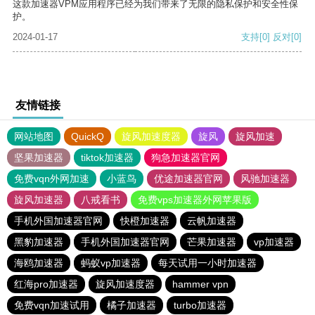
这款加速器VPM应用程序已经为我们带来了无限的隐私保护和安全性保
护。
2024-01-17
支持
[0]
反对
[0]
友情链接
网站地图
QuickQ
旋风加速度器
旋风
旋风加速
坚果加速器
tiktok加速器
狗急加速器官网
免费vqn外网加速
小蓝鸟
优途加速器官网
风驰加速器
旋风加速器
八戒看书
免费vps加速器外网苹果版
手机外国加速器官网
快橙加速器
云帆加速器
黑豹加速器
手机外国加速器官网
芒果加速器
vp加速器
海鸥加速器
蚂蚁vp加速器
每天试用一小时加速器
红海pro加速器
旋风加速度器
hammer vpn
免费vqn加速试用
橘子加速器
turbo加速器