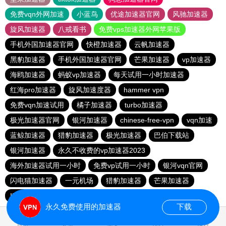
免费vqn外网加速
小蓝鸟
优途加速器官网
风驰加速器
旋风加速器
八戒看书
免费vps加速器外网苹果版
手机外国加速器官网
快橙加速器
云帆加速器
黑豹加速器
手机外国加速器官网
芒果加速器
vp加速器
海鸥加速器
蚂蚁vp加速器
每天试用一小时加速器
红海pro加速器
旋风加速度器
hammer vpn
免费vqn加速试用
橘子加速器
turbo加速器
极光加速器官网
银河加速器
chinese-free-vpn
vqn加速
蓝鲸加速器
猎豹加速器
极光加速器
巴伯下载站
银河加速器
永久不收费的vp加速器2023
海外加速器试用一小时
免费vp试用一小时
银河vqn官网
闪电猫加速器
一元机场
猎豹加速器
芒果加速器
INS下载站
永久免费使用的加速器
下载
1.306186s
首页
安卓
苹果
排行
推荐