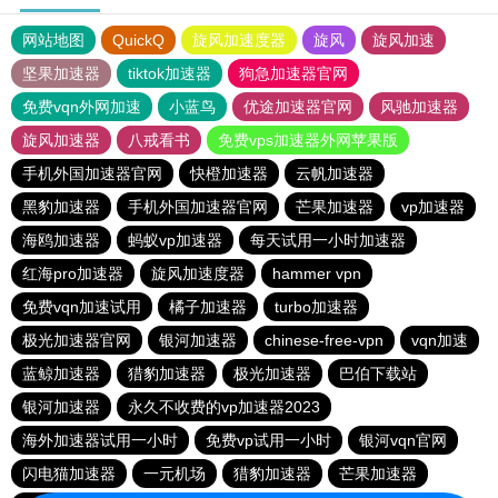
网站地图
QuickQ
旋风加速度器
旋风
旋风加速
坚果加速器
tiktok加速器
狗急加速器官网
免费vqn外网加速
小蓝鸟
优途加速器官网
风驰加速器
旋风加速器
八戒看书
免费vps加速器外网苹果版
手机外国加速器官网
快橙加速器
云帆加速器
黑豹加速器
手机外国加速器官网
芒果加速器
vp加速器
海鸥加速器
蚂蚁vp加速器
每天试用一小时加速器
红海pro加速器
旋风加速度器
hammer vpn
免费vqn加速试用
橘子加速器
turbo加速器
极光加速器官网
银河加速器
chinese-free-vpn
vqn加速
蓝鲸加速器
猎豹加速器
极光加速器
巴伯下载站
银河加速器
永久不收费的vp加速器2023
海外加速器试用一小时
免费vp试用一小时
银河vqn官网
闪电猫加速器
一元机场
猎豹加速器
芒果加速器