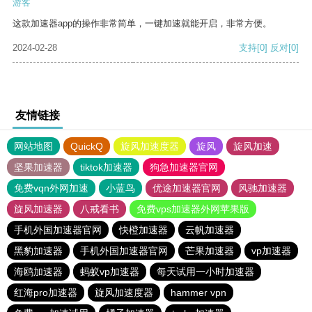
游客
这款加速器app的操作非常简单，一键加速就能开启，非常方便。
2024-02-28
支持
[0]
反对
[0]
友情链接
网站地图
QuickQ
旋风加速度器
旋风
旋风加速
坚果加速器
tiktok加速器
狗急加速器官网
免费vqn外网加速
小蓝鸟
优途加速器官网
风驰加速器
旋风加速器
八戒看书
免费vps加速器外网苹果版
手机外国加速器官网
快橙加速器
云帆加速器
黑豹加速器
手机外国加速器官网
芒果加速器
vp加速器
海鸥加速器
蚂蚁vp加速器
每天试用一小时加速器
红海pro加速器
旋风加速度器
hammer vpn