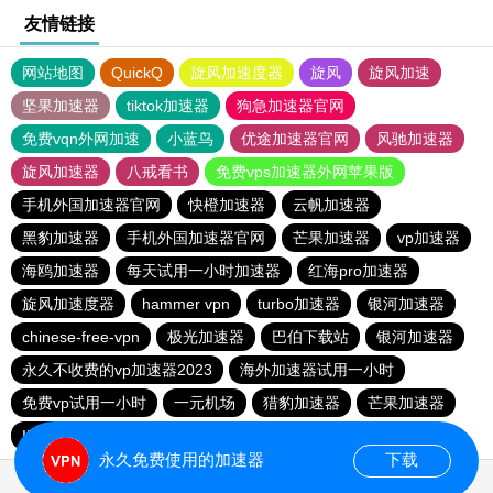
友情链接
网站地图
QuickQ
旋风加速度器
旋风
旋风加速
坚果加速器
tiktok加速器
狗急加速器官网
免费vqn外网加速
小蓝鸟
优途加速器官网
风驰加速器
旋风加速器
八戒看书
免费vps加速器外网苹果版
手机外国加速器官网
快橙加速器
云帆加速器
黑豹加速器
手机外国加速器官网
芒果加速器
vp加速器
海鸥加速器
每天试用一小时加速器
红海pro加速器
旋风加速度器
hammer vpn
turbo加速器
银河加速器
chinese-free-vpn
极光加速器
巴伯下载站
银河加速器
永久不收费的vp加速器2023
海外加速器试用一小时
免费vp试用一小时
一元机场
猎豹加速器
芒果加速器
INS下载站
永久免费使用的加速器
下载