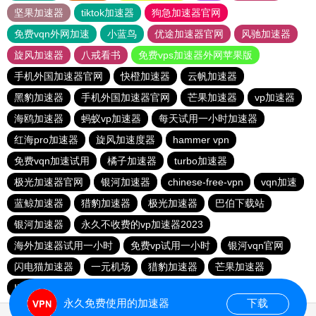
坚果加速器
tiktok加速器
狗急加速器官网
免费vqn外网加速
小蓝鸟
优途加速器官网
风驰加速器
旋风加速器
八戒看书
免费vps加速器外网苹果版
手机外国加速器官网
快橙加速器
云帆加速器
黑豹加速器
手机外国加速器官网
芒果加速器
vp加速器
海鸥加速器
蚂蚁vp加速器
每天试用一小时加速器
红海pro加速器
旋风加速度器
hammer vpn
免费vqn加速试用
橘子加速器
turbo加速器
极光加速器官网
银河加速器
chinese-free-vpn
vqn加速
蓝鲸加速器
猎豹加速器
极光加速器
巴伯下载站
银河加速器
永久不收费的vp加速器2023
海外加速器试用一小时
免费vp试用一小时
银河vqn官网
闪电猫加速器
一元机场
猎豹加速器
芒果加速器
INS下载站
永久免费使用的加速器
下载