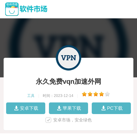
永久免费vqn加速外网
工具
|
时间：2023-12-14
|
安卓下载
苹果下载
PC下载
安卓市场，安全绿色