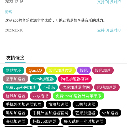
2023-12-16
支持
[0]
反对
[0]
游客
这款app的音乐资源非常优质，可以让我尽情享受音乐的魅力。
2023-12-16
支持
[0]
反对
[0]
友情链接
网站地图
QuickQ
旋风加速度器
旋风
旋风加速
坚果加速器
tiktok加速器
狗急加速器官网
免费vqn外网加速
小蓝鸟
优途加速器官网
风驰加速器
旋风加速器
八戒看书
免费vps加速器外网苹果版
手机外国加速器官网
快橙加速器
云帆加速器
黑豹加速器
手机外国加速器官网
芒果加速器
vp加速器
海鸥加速器
蚂蚁vp加速器
每天试用一小时加速器