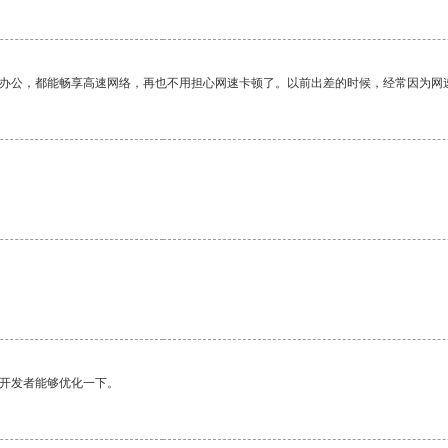
作办公，都能畅享高速网络，再也不用担心网速卡顿了。以前出差的时候，经常因为网
望开发者能够优化一下。