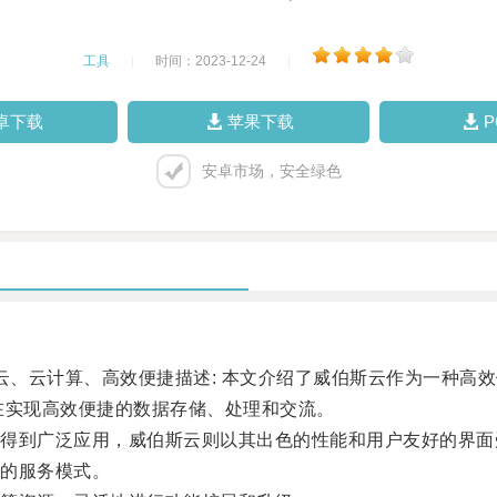
工具
|
时间：2023-12-24
|
卓下载
苹果下载
安卓市场，安全绿色
、云计算、高效便捷描述: 本文介绍了威伯斯云作为一种高
实现高效便捷的数据存储、处理和交流。
到广泛应用，威伯斯云则以其出色的性能和用户友好的界面
的服务模式。