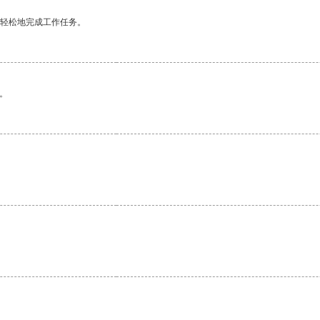
更轻松地完成工作任务。
。