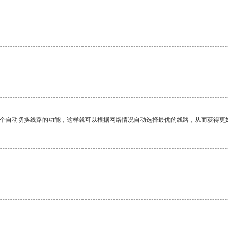
一个自动切换线路的功能，这样就可以根据网络情况自动选择最优的线路，从而获得更