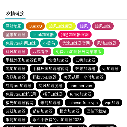
友情链接
网站地图
QuickQ
旋风加速度器
旋风
旋风加速
坚果加速器
tiktok加速器
狗急加速器官网
免费vqn外网加速
小蓝鸟
优途加速器官网
风驰加速器
旋风加速器
八戒看书
免费vps加速器外网苹果版
手机外国加速器官网
快橙加速器
云帆加速器
黑豹加速器
手机外国加速器官网
芒果加速器
vp加速器
海鸥加速器
蚂蚁vp加速器
每天试用一小时加速器
红海pro加速器
旋风加速度器
hammer vpn
免费vqn加速试用
橘子加速器
turbo加速器
极光加速器官网
银河加速器
chinese-free-vpn
vqn加速
蓝鲸加速器
猎豹加速器
极光加速器
巴伯下载站
银河加速器
永久不收费的vp加速器2023