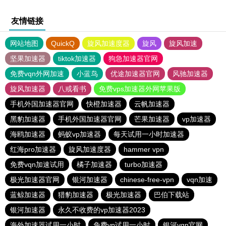
友情链接
网站地图
QuickQ
旋风加速度器
旋风
旋风加速
坚果加速器
tiktok加速器
狗急加速器官网
免费vqn外网加速
小蓝鸟
优途加速器官网
风驰加速器
旋风加速器
八戒看书
免费vps加速器外网苹果版
手机外国加速器官网
快橙加速器
云帆加速器
黑豹加速器
手机外国加速器官网
芒果加速器
vp加速器
海鸥加速器
蚂蚁vp加速器
每天试用一小时加速器
红海pro加速器
旋风加速度器
hammer vpn
免费vqn加速试用
橘子加速器
turbo加速器
极光加速器官网
银河加速器
chinese-free-vpn
vqn加速
蓝鲸加速器
猎豹加速器
极光加速器
巴伯下载站
银河加速器
永久不收费的vp加速器2023
海外加速器试用一小时
免费vp试用一小时
银河vqn官网