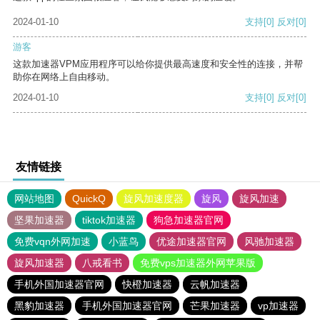
2024-01-10
支持
[0]
反对
[0]
游客
这款加速器VPM应用程序可以给你提供最高速度和安全性的连接，并帮
助你在网络上自由移动。
2024-01-10
支持
[0]
反对
[0]
友情链接
网站地图
QuickQ
旋风加速度器
旋风
旋风加速
坚果加速器
tiktok加速器
狗急加速器官网
免费vqn外网加速
小蓝鸟
优途加速器官网
风驰加速器
旋风加速器
八戒看书
免费vps加速器外网苹果版
手机外国加速器官网
快橙加速器
云帆加速器
黑豹加速器
手机外国加速器官网
芒果加速器
vp加速器