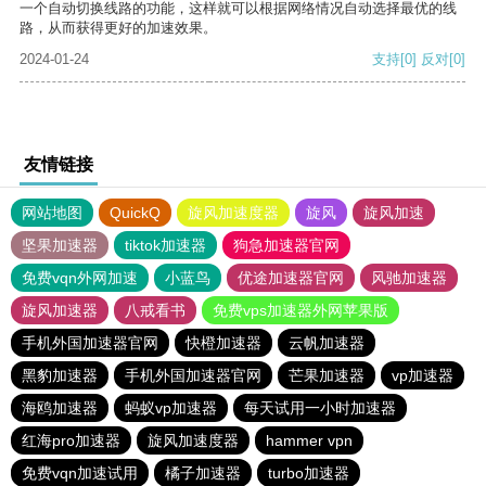
一个自动切换线路的功能，这样就可以根据网络情况自动选择最优的线
路，从而获得更好的加速效果。
2024-01-24
支持
[0]
反对
[0]
友情链接
网站地图
QuickQ
旋风加速度器
旋风
旋风加速
坚果加速器
tiktok加速器
狗急加速器官网
免费vqn外网加速
小蓝鸟
优途加速器官网
风驰加速器
旋风加速器
八戒看书
免费vps加速器外网苹果版
手机外国加速器官网
快橙加速器
云帆加速器
黑豹加速器
手机外国加速器官网
芒果加速器
vp加速器
海鸥加速器
蚂蚁vp加速器
每天试用一小时加速器
红海pro加速器
旋风加速度器
hammer vpn
免费vqn加速试用
橘子加速器
turbo加速器