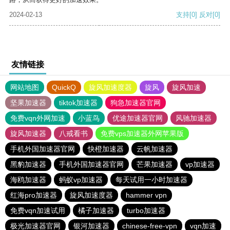
2024-02-13
支持
[0]
反对
[0]
友情链接
网站地图
QuickQ
旋风加速度器
旋风
旋风加速
坚果加速器
tiktok加速器
狗急加速器官网
免费vqn外网加速
小蓝鸟
优途加速器官网
风驰加速器
旋风加速器
八戒看书
免费vps加速器外网苹果版
手机外国加速器官网
快橙加速器
云帆加速器
黑豹加速器
手机外国加速器官网
芒果加速器
vp加速器
海鸥加速器
蚂蚁vp加速器
每天试用一小时加速器
红海pro加速器
旋风加速度器
hammer vpn
免费vqn加速试用
橘子加速器
turbo加速器
极光加速器官网
银河加速器
chinese-free-vpn
vqn加速