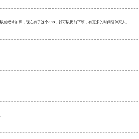
我以前经常加班，现在有了这个app，我可以提前下班，有更多的时间陪伴家人。
。