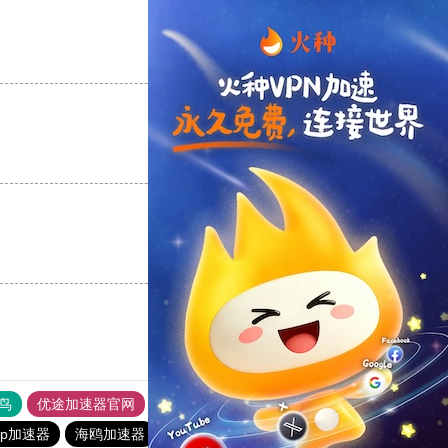
支持
[0]
反对
[0]
支持
[0]
反对
[0]
支持
[0]
反对
[0]
鸟
优途加速器官网
风驰加速器
旋风加速器
八戒看书
vp加速器
海鸥加速器
蚂蚁vp加速器
每天试用一小时加速器