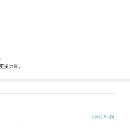
。
更多力量。
支持
[0]
反对
[0]