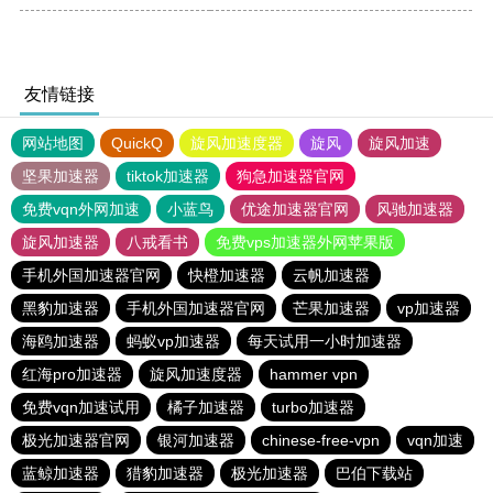
友情链接
网站地图
QuickQ
旋风加速度器
旋风
旋风加速
坚果加速器
tiktok加速器
狗急加速器官网
免费vqn外网加速
小蓝鸟
优途加速器官网
风驰加速器
旋风加速器
八戒看书
免费vps加速器外网苹果版
手机外国加速器官网
快橙加速器
云帆加速器
黑豹加速器
手机外国加速器官网
芒果加速器
vp加速器
海鸥加速器
蚂蚁vp加速器
每天试用一小时加速器
红海pro加速器
旋风加速度器
hammer vpn
免费vqn加速试用
橘子加速器
turbo加速器
极光加速器官网
银河加速器
chinese-free-vpn
vqn加速
蓝鲸加速器
猎豹加速器
极光加速器
巴伯下载站