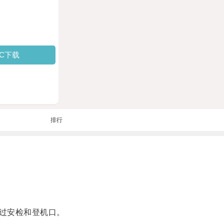
PC下载
排行
过安检和登机口。