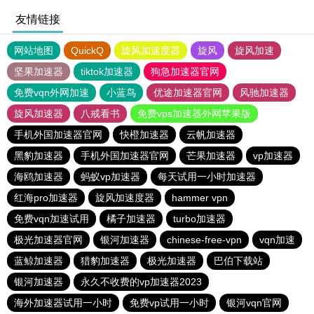
友情链接
网站地图
QuickQ
旋风加速度器
旋风
旋风加速
坚果加速器
tiktok加速器
狗急加速器官网
免费vqn外网加速
小蓝鸟
优途加速器官网
风驰加速器
旋风加速器
八戒看书
免费vps加速器外网苹果版
手机外国加速器官网
快橙加速器
云帆加速器
黑豹加速器
手机外国加速器官网
芒果加速器
vp加速器
海鸥加速器
蚂蚁vp加速器
每天试用一小时加速器
红海pro加速器
旋风加速度器
hammer vpn
免费vqn加速试用
橘子加速器
turbo加速器
极光加速器官网
银河加速器
chinese-free-vpn
vqn加速
蓝鲸加速器
猎豹加速器
极光加速器
巴伯下载站
银河加速器
永久不收费的vp加速器2023
海外加速器试用一小时
免费vp试用一小时
银河vqn官网