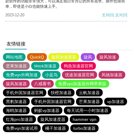
款软件的功能非常强大，可以满足我日常办公的所有需求。操作也很简
单，即使是小白也能快速上手。
2023-12-20
支持
[0]
反对
[0]
友情链接
网站地图
QuickQ
旋风加速度器
旋风
旋风加速
坚果加速器
tiktok加速器
狗急加速器官网
免费vqn外网加速
小蓝鸟
优途加速器官网
风驰加速器
旋风加速器
八戒看书
免费vps加速器外网苹果版
手机外国加速器官网
快橙加速器
云帆加速器
黑豹加速器
手机外国加速器官网
芒果加速器
vp加速器
海鸥加速器
蚂蚁vp加速器
每天试用一小时加速器
红海pro加速器
旋风加速度器
hammer vpn
免费vqn加速试用
橘子加速器
turbo加速器