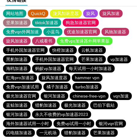
网站地图
QuickQ
旋风加速度器
旋风
旋风加速
坚果加速器
tiktok加速器
狗急加速器官网
免费vqn外网加速
小蓝鸟
优途加速器官网
风驰加速器
旋风加速器
八戒看书
免费vps加速器外网苹果版
手机外国加速器官网
快橙加速器
云帆加速器
黑豹加速器
手机外国加速器官网
芒果加速器
vp加速器
海鸥加速器
蚂蚁vp加速器
每天试用一小时加速器
红海pro加速器
旋风加速度器
hammer vpn
免费vqn加速试用
橘子加速器
turbo加速器
极光加速器官网
银河加速器
chinese-free-vpn
vqn加速
蓝鲸加速器
猎豹加速器
极光加速器
巴伯下载站
银河加速器
永久不收费的vp加速器2023
海外加速器试用一小时
免费vp试用一小时
银河vqn官网
闪电猫加速器
一元机场
猎豹加速器
芒果加速器